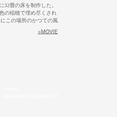
32畳の床を制作した。
色の稲穂で埋め尽くされ
者にこの場所のかつての風
>MOVIE
Contact
t.funayama0115@gmail.com