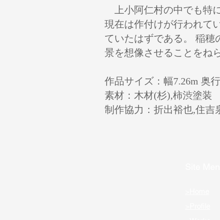
上小阿仁村の中でも特に
現在は作付けが行われて
ていたはずである。 稲
景を想像させることをね
作品サイズ：幅7.26m 奥行7.
素材：木材(杉),柿渋塗装
制作協力：折出裕也,住吉
Site Me
>Home
>Profile