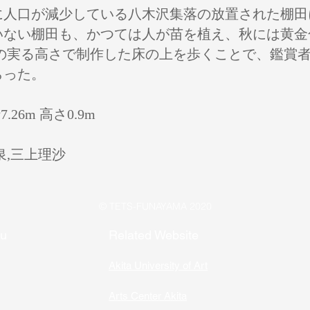
人口が減少している八木沢集落の放置された棚田に
いない棚田も、かつては人が苗を植え、秋には黄金
穂の実る高さで制作した床の上を歩くことで、鑑賞
らった。
26m 高さ0.9m
泉,三上理沙
© TETS-FUNAYAMA 2020
nu
Related Website
Akita University of Art
Arts Center Akita