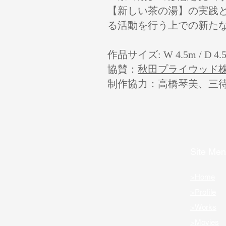
【新しい茶の湯】の実践
る活動を行う上での新た
作品サイズ: W 4.5m / D 4
協賛：
秋田プライウッド株
制作協力：高橋琴美、三
Site Me
>Home
>Profile
>Works
>Movies