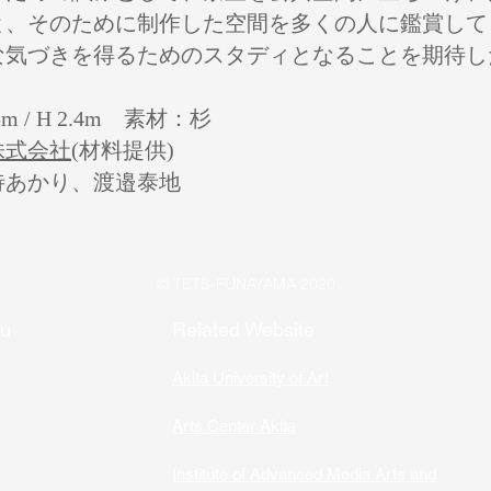
と、そのために制作した空間を多くの人に鑑賞して
な気づきを得るためのスタディとなることを期待し
.5m / H 2.4m 素材：杉
式会社(
材料提供)
待あかり、渡邉泰地
© TETS-FUNAYAMA 2020
nu
Related Website
Akita University of Art
Arts Center Akita
Institute of Advanced Media Arts and