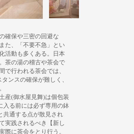
スの確保や三密の回避な
また、「不要不急」とい
化活動も多くある。日本
。茶の湯の稽古や茶会で
間で行われる茶会では、
スタンスの確保が難しく、
。
産(御水屋見舞)は個包装
に入る前には必ず専用の鉢
と共通する点が散見され
て実践されるべき【新し
実際に茶会をとり行う。