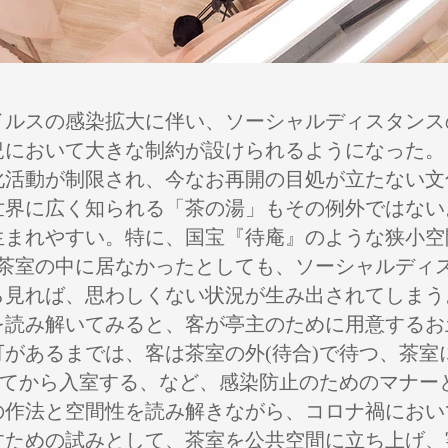
イルスの感染拡大に伴い、ソーシャルディスタン
況において大きな制約が設けられるようになった。
化活動が制限され、今なお再開の目処が立たない文
世界に広く知られる「茶の湯」もその例外ではない
生まれやすい。特に、国宝『待庵』のような狭小空
か茶室の中に居なかったとしても、ソーシャルディ
ら見れば、思わしくない状況が生み出されてしまう
読み解いてみると、客が亭主のために用意するお土
があるまでは、客は茶室の外(待合)で待つ、茶室
めてから入室する、など、感染防止のためのマナー
の作法と空間性を読み解きながら、コロナ禍におい
すための試みとして、茶室を公共空間に立ち上げ、