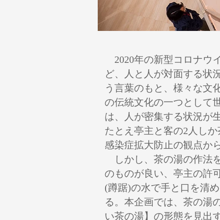
2020年の新型コロナウ
ど、人と人が対面する状
う言葉のもと、様々な文
の伝統文化の一つとして
は、人が密集する状況が
たとえ亭主と客の2人し
感染症拡大防止の観点か
しかし、茶の湯の作法を
のものが良い、亭主の許可
(蹲踞)の水で手と口を清
る。本企画では、茶の湯
い茶の湯】の形態を見出