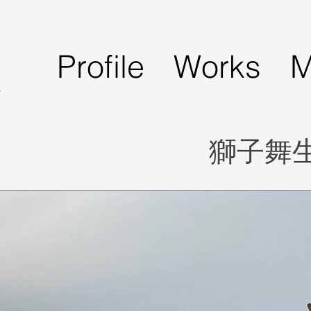
Profile
Works
M
A
​獅子舞