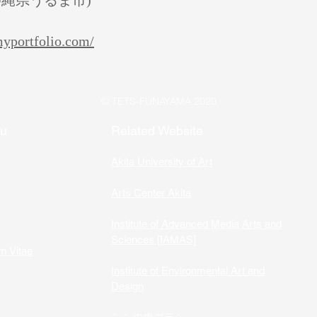
沖縄県うるま市)
myportfolio.com/
© TETS-FUNAYAMA 2020
nu
Related Website
Akita University of Art
Arts Center Akita
Institute of Advanced Media Arts and
Sciences [IAMAS]
m Vitae
Institute of Environmental Art and
Design