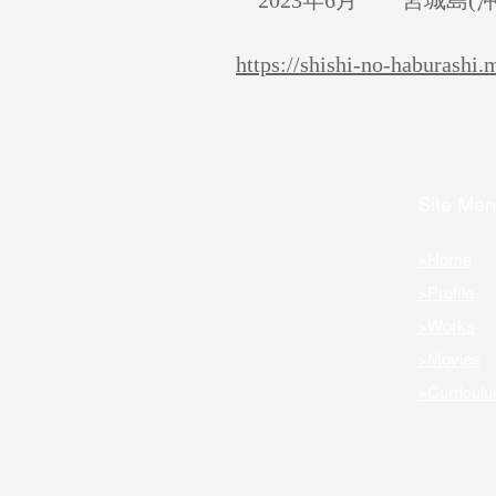
2023年6月 宮城島(
https://shishi-no-haburashi.
Site Me
>Home
>Profile
>Works
>Movies
>Curriculu