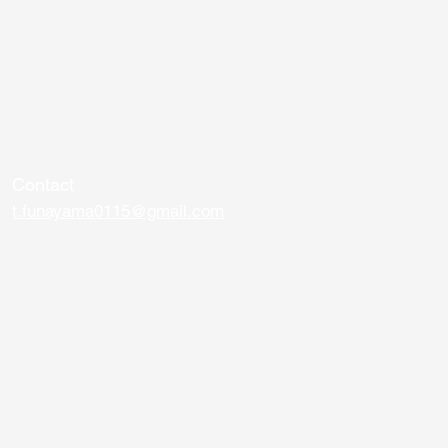
Contact
t.funayama0115@gmail.com