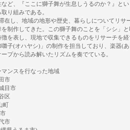
性など、『ここに獅子舞が生息しうるのか？』とい
る取り組みである。
滞在し、地域の地形や歴史、暮らしについてリサ
舞を制作してきた。この獅子舞のことを「シシ」と
特徴を表し、現地で収集できるものをリサーチを経
囃子(オハヤシ)」の制作を担当しており、楽器(あ
ケープから読み解いたリズムを奏でている。
ーマンスを行なった地域
田市
城目市
谷区
山町
野市
代市